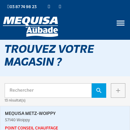
03 87 74 98 23
TROUVEZ
VOTRE
MAGASIN ?
search
add
13
résultat(s)
MEQUISA METZ-WOIPPY
57140
Woippy
POINT CONSEIL CHAUFFAGE