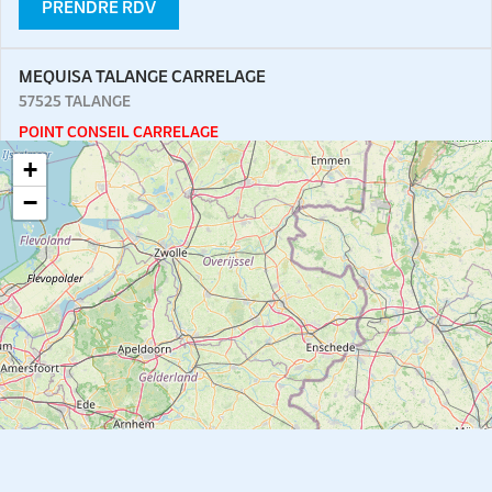
PRENDRE RDV
MEQUISA TALANGE CARRELAGE
57525
TALANGE
POINT CONSEIL CARRELAGE
+
Fermé
−
PRENDRE RDV
MEQUISA SAINT AVOLD
57500
SAINT AVOLD
Fermé
PRENDRE RDV